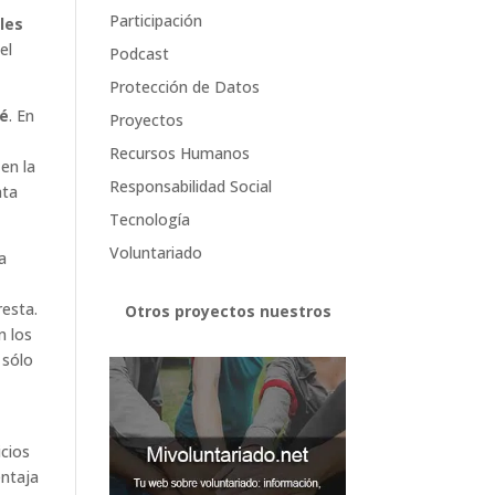
Participación
les
el
Podcast
Protección de Datos
té
. En
Proyectos
Recursos Humanos
en la
Responsabilidad Social
ata
Tecnología
Voluntariado
a
resta.
Otros proyectos nuestros
n los
 sólo
icios
entaja