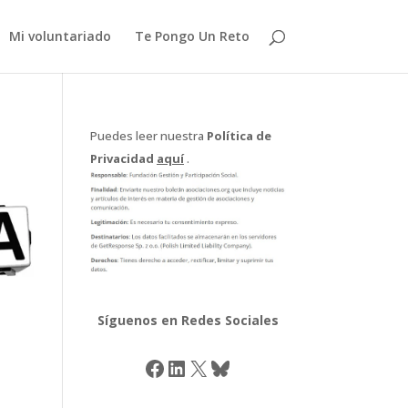
Mi voluntariado
Te Pongo Un Reto
Puedes leer nuestra
Política de
Privacidad
aquí
.
Síguenos en Redes Sociales
Facebook
LinkedIn
X
Bluesky