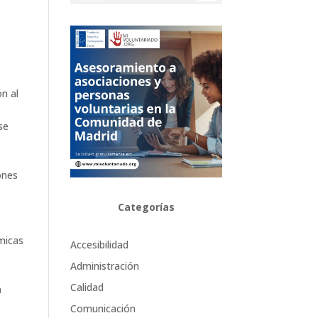
ón al
se
ones
Categorías
y
micas
Accesibilidad
Administración
Calidad
n
Comunicación