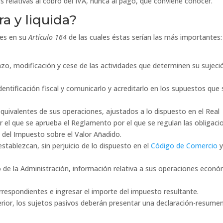
s relativas al cobro del IVA, nunca al pago, que conviene conocer.
a y liquida?
nes en su
Artículo 164
de las cuales éstas serían las más importantes:
nzo, modificación y cese de las actividades que determinen su sujeci
dentificación fiscal y comunicarlo y acreditarlo en los supuestos que 
uivalentes de sus operaciones, ajustados a lo dispuesto en el Real
 el que se aprueba el Reglamento por el que se regulan las obligaci
 del Impuesto sobre el Valor Añadido.
 establezcan, sin perjuicio de lo dispuesto en el
Código de Comercio
 de la Administración, información relativa a sus operaciones econó
rrespondientes e ingresar el importe del impuesto resultante.
nterior, los sujetos pasivos deberán presentar una declaración-resume