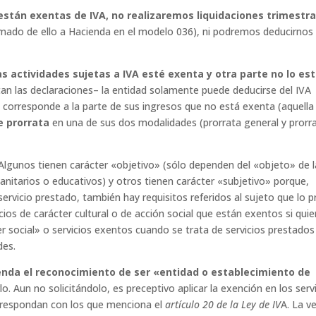
stán exentas de IVA, no realizaremos liquidaciones trimestra
mado de ello a Hacienda en el modelo 036), ni podremos deducirnos 
s actividades sujetas a IVA esté exenta y otra parte no lo es
tan las declaraciones– la entidad solamente puede deducirse del IVA
corresponde a la parte de sus ingresos que no está exenta (aquella 
e prorrata
en una de sus dos modalidades (prorrata general y prorr
 Algunos tienen carácter «objetivo» (sólo dependen del «objeto» de l
sanitarios o educativos) y otros tienen carácter «subjetivo» porque,
rvicio prestado, también hay requisitos referidos al sujeto que lo p
ios de carácter cultural o de acción social que están exentos si quie
r social» o servicios exentos cuando se trata de servicios prestados
des.
ienda el reconocimiento de ser «entidad o establecimiento de
lo. Aun no solicitándolo, es preceptivo aplicar la exención en los serv
rrespondan con los que menciona el
artículo 20 de la Ley de IV
A. La v