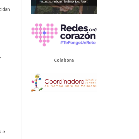
cidan
e
Colabora
s o