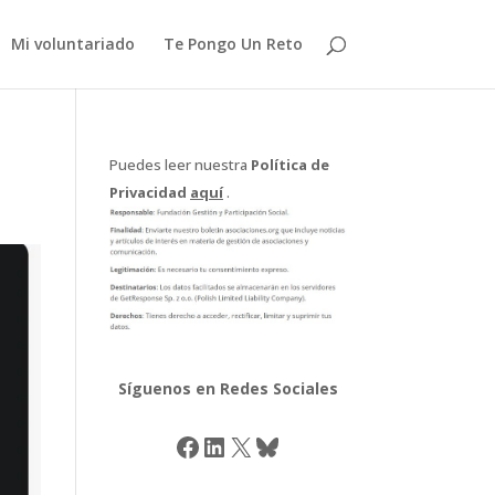
Mi voluntariado
Te Pongo Un Reto
Puedes leer nuestra
Política de
Privacidad
aquí
.
Síguenos en Redes Sociales
Facebook
LinkedIn
X
Bluesky