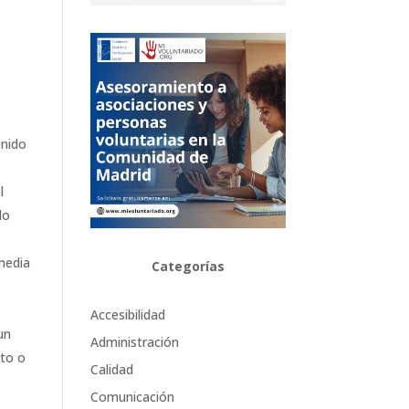
enido
l
do
media
Categorías
Accesibilidad
un
Administración
nto o
Calidad
Comunicación