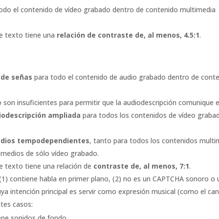
odo el contenido de vídeo grabado dentro de contenido multimedia
de texto tiene una
relación de contraste de, al menos, 4.5:1
.
 de señas
para todo el contenido de audio grabado dentro de cont
 son insuficientes para permitir que la audiodescripción comunique e
iodescripción ampliada
para todos los contenidos de vídeo graba
.
medios tempodependientes
, tanto para todos los contenidos multi
 medios de sólo vídeo grabado.
e texto tiene una relación de
contraste de, al menos, 7:1
.
(1) contiene habla en primer plano, (2) no es un CAPTCHA sonoro o 
uya intención principal es servir como expresión musical (como el ca
ntes casos:
ene sonidos de fondo.