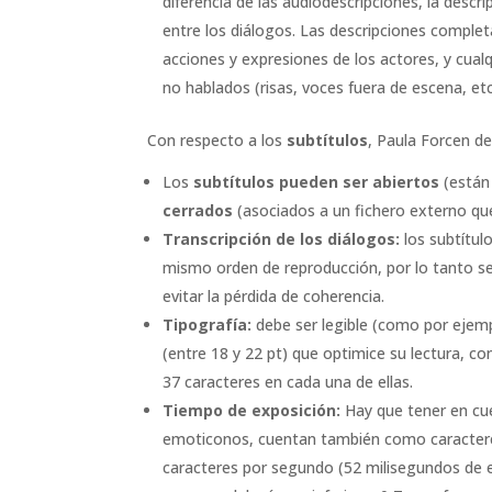
diferencia de las audiodescripciones, la descr
entre los diálogos. Las descripciones completa
acciones y expresiones de los actores, y cual
no hablados (risas, voces fuera de escena, etc
Con respecto a los
subtítulos
, Paula Forcen d
Los
subtítulos pueden ser abiertos
(están 
cerrados
(asociados a un fichero externo que
Transcripción de los diálogos:
los subtítulo
mismo orden de reproducción, por lo tanto se
evitar la pérdida de coherencia.
Tipografía:
debe ser legible (como por ejemp
(entre 18 y 22 pt) que optimice su lectura, c
37 caracteres en cada una de ellas.
Tiempo de exposición:
Hay que tener en cue
emoticonos, cuentan también como caracteres
caracteres por segundo (52 milisegundos de e