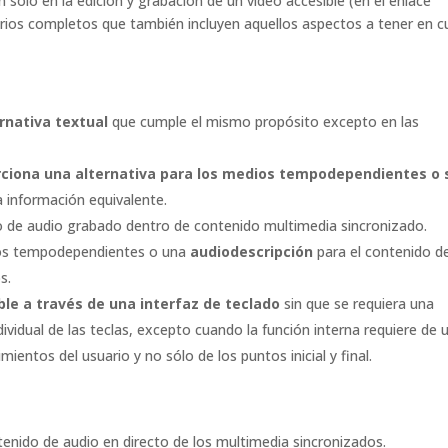
sólo en la edición y grabación de un vídeo accesible (en el enlace
erios completos que también incluyen aquellos aspectos a tener en 
rnativa textual
que cumple el mismo propósito excepto en las
ciona una alternativa para los medios tempodependientes o 
 información equivalente.
o de audio grabado dentro de contenido multimedia sincronizado.
dios tempodependientes o una
audiodescripción
para el contenido d
s.
ble a través de una interfaz de teclado
sin que se requiera una
ividual de las teclas, excepto cuando la función interna requiere de 
entos del usuario y no sólo de los puntos inicial y final.
enido de audio en directo de los multimedia sincronizados.