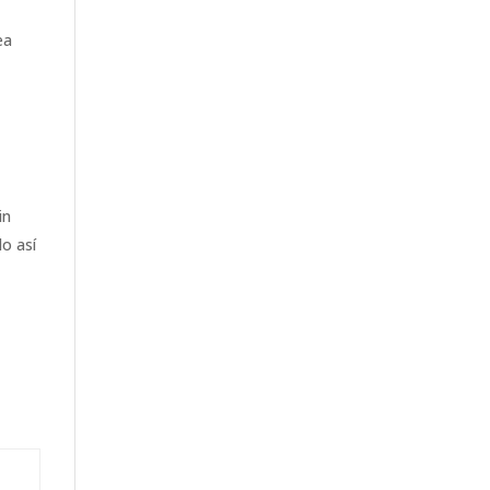
ea
in
o así
e