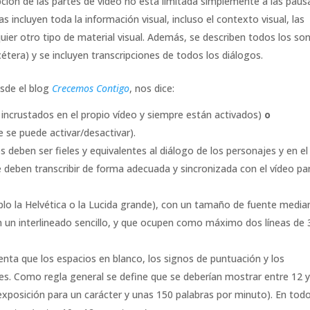
ipción de las partes de vídeo no está limitada simplemente a las paus
s incluyen toda la información visual, incluso el contexto visual, las
quier otro tipo de material visual. Además, se describen todos los so
étera) y se incluyen transcripciones de todos los diálogos.
esde el blog
Crecemos Contigo
, nos dice:
incrustados en el propio vídeo y siempre están activados)
o
 se puede activar/desactivar).
s deben ser fieles y equivalentes al diálogo de los personajes y en el
 deben transcribir de forma adecuada y sincronizada con el vídeo pa
lo la Helvética o la Lucida grande), con un tamaño de fuente media
on un interlineado sencillo, y que ocupen como máximo dos líneas de 
nta que los espacios en blanco, los signos de puntuación y los
. Como regla general se define que se deberían mostrar entre 12 y
xposición para un carácter y unas 150 palabras por minuto). En tod